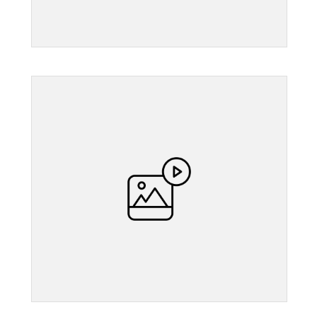
">
">