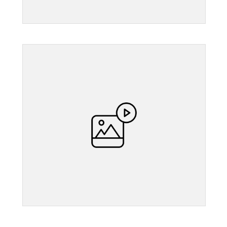
">
">