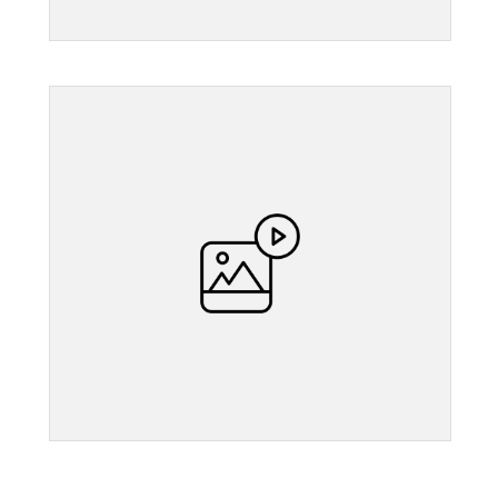
">
">