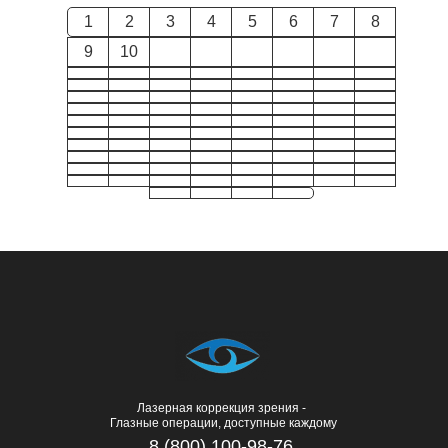
1
2
3
4
5
6
7
8
9
10
Лазерная коррекция зрения -
Глазные операции, доступные каждому
8 (800) 100-98-76