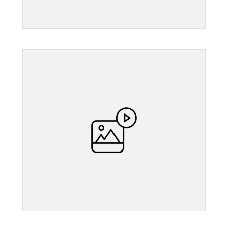
">
">