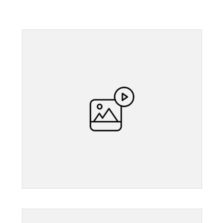
">
">