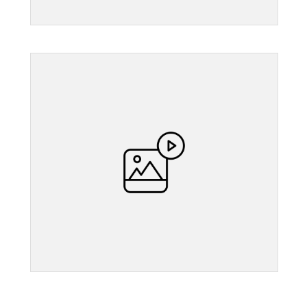
">
">