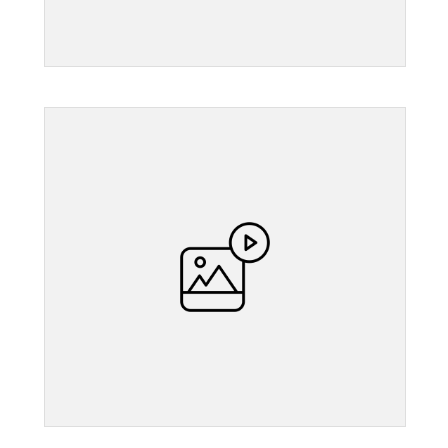
">
">