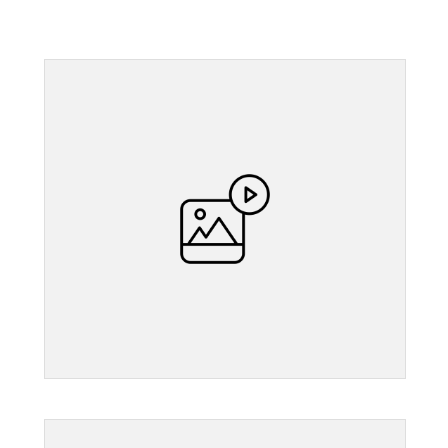
">
">