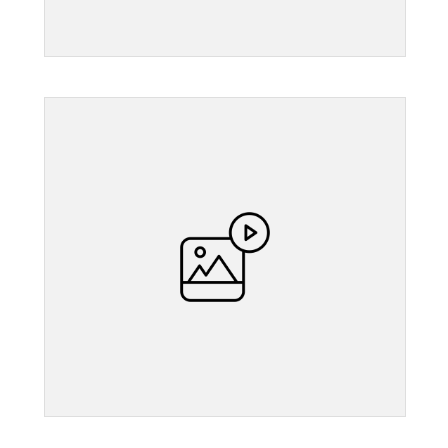
">
">