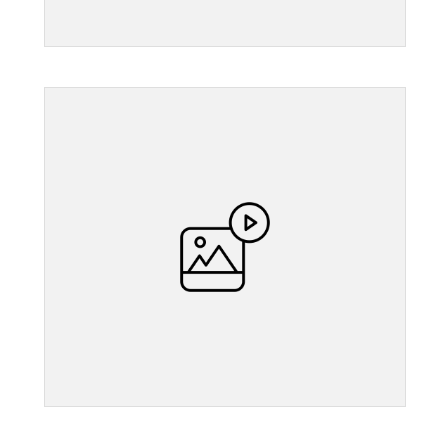
">
">